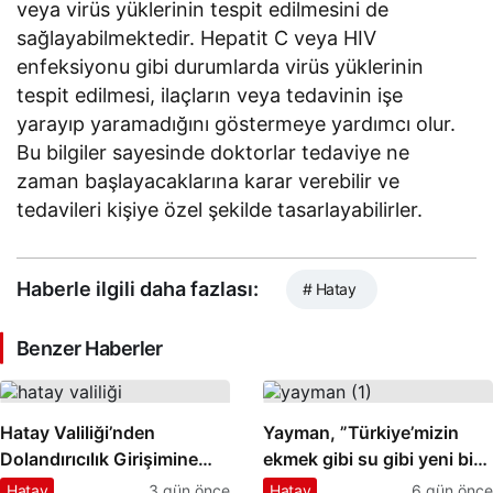
veya virüs yüklerinin tespit edilmesini de
sağlayabilmektedir. Hepatit C veya HIV
enfeksiyonu gibi durumlarda virüs yüklerinin
tespit edilmesi, ilaçların veya tedavinin işe
yarayıp yaramadığını göstermeye yardımcı olur.
Bu bilgiler sayesinde doktorlar tedaviye ne
zaman başlayacaklarına karar verebilir ve
tedavileri kişiye özel şekilde tasarlayabilirler.
Haberle ilgili daha fazlası:
# Hatay
Benzer Haberler
Hatay Valiliği’nden
Yayman, ⁠”Türkiye’mizin
Dolandırıcılık Girişimine
ekmek gibi su gibi yeni bir
Karşı Uyarı
anayasaya ihtiyacımız
Hatay
3 gün önce
Hatay
6 gün önce