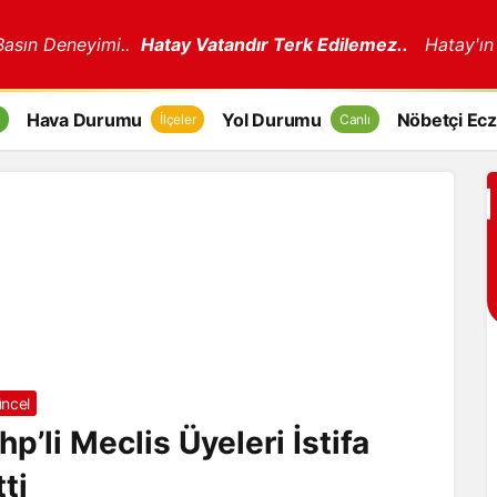
 Basın Deneyimi..
Hatay Vatandır Terk Edilemez..
Hatay'ın
Hava Durumu
Yol Durumu
Nöbetçi Ecz
İlçeler
Canlı
ncel
hp’li Meclis Üyeleri İstifa
tti