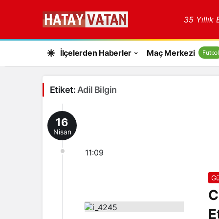
35 Yıllık
İlçelerden Haberler
Maç Merkezi
Futbol
Etiket:
Adil Bilgin
16
Nisan
11:09
Gü
C
E