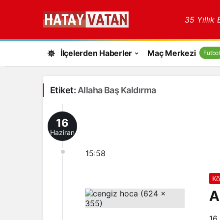
35 Yıllık
İlçelerden Haberler
Maç Merkezi
Futbol
Etiket:
Allaha Baş Kaldırma
16
Haziran
15:58
Kö
A
16