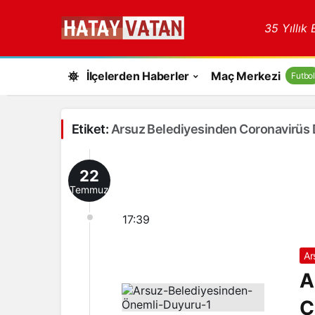
35 Yıllık
İlçelerden Haberler
Maç Merkezi
Futbol
Etiket:
Arsuz Belediyesinden Coronavirüs
22
Temmuz
17:39
Ar
A
C