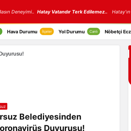
 Basın Deneyimi..
Hatay Vatandır Terk Edilemez..
Hatay'ın
Hava Durumu
Yol Durumu
Nöbetçi Ecz
İlçeler
Canlı
 Duyurusu!
suz
rsuz Belediyesinden
oronavirüs Duyurusu!