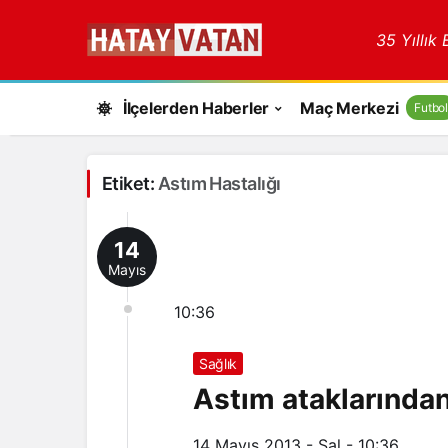
35 Yıllık
İlçelerden Haberler
Maç Merkezi
Futbol
Etiket:
Astım Hastalığı
14
Mayıs
10:36
Sağlık
Astım ataklarında
14 Mayıs 2013 - Sal - 10:36