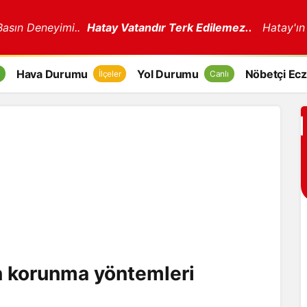
 Basın Deneyimi..
Hatay Vatandır Terk Edilemez..
Hatay'ın
Hava Durumu
Yol Durumu
Nöbetçi Ecz
İlçeler
Canlı
n korunma yöntemleri