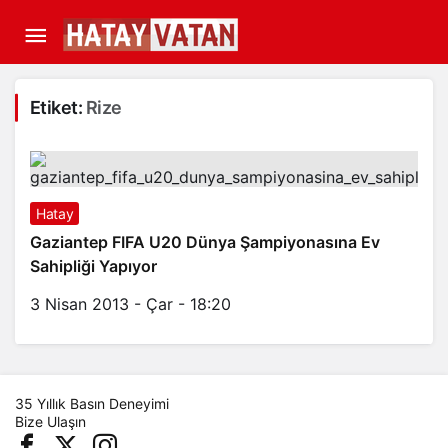
Etiket:
Rize
Hatay
Gaziantep FIFA U20 Dünya Şampiyonasına Ev
Sahipliği Yapıyor
3 Nisan 2013 - Çar - 18:20
35 Yıllık Basın Deneyimi
Bize Ulaşın