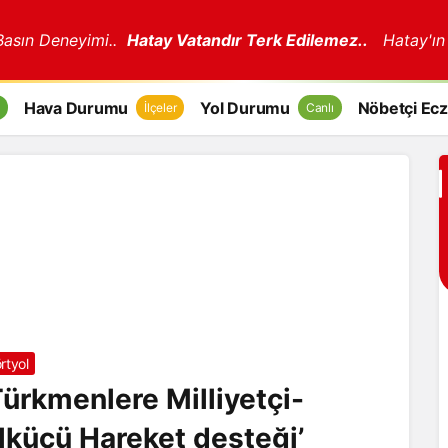
 Basın Deneyimi..
Hatay Vatandır Terk Edilemez..
Hatay'ın
Hava Durumu
Yol Durumu
Nöbetçi Ecz
İlçeler
Canlı
rtyol
Türkmenlere Milliyetçi-
lkücü Hareket desteği’