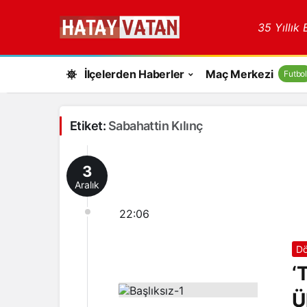
35 Yıllık
İlçelerden Haberler
Maç Merkezi
Futbol
Etiket:
Sabahattin Kılınç
3
Aralık
22:06
Dö
‘
Ü