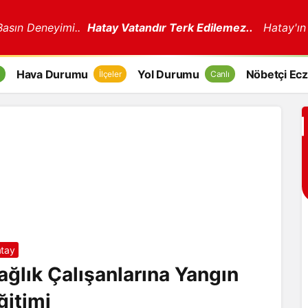
 Basın Deneyimi..
Hatay Vatandır Terk Edilemez..
Hatay'ın
Hava Durumu
Yol Durumu
Nöbetçi Ecz
İlçeler
Canlı
tay
ağlık Çalışanlarına Yangın
ğitimi