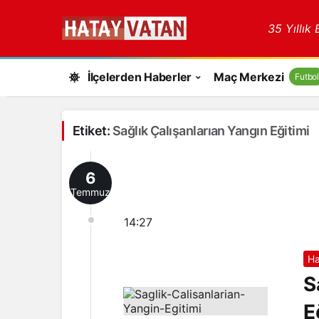
35 Yıllık
İlçelerden Haberler
Maç Merkezi
Futbol
Etiket:
Sağlık Çalışanlarıan Yangın Eğitimi
6
Temmuz
14:27
Ha
S
E