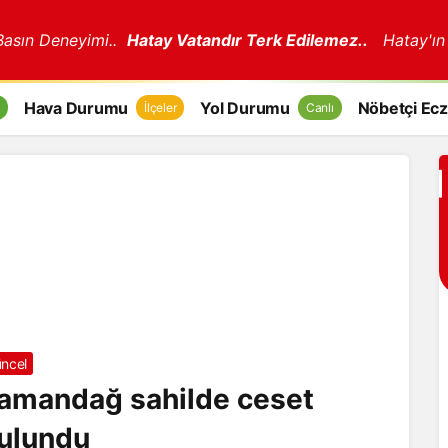
 Basın Deneyimi..
Hatay Vatandır Terk Edilemez..
Hatay'ın
Hava Durumu
Yol Durumu
Nöbetçi Ecz
İlçeler
Canlı
ncel
amandağ sahilde ceset
ulundu