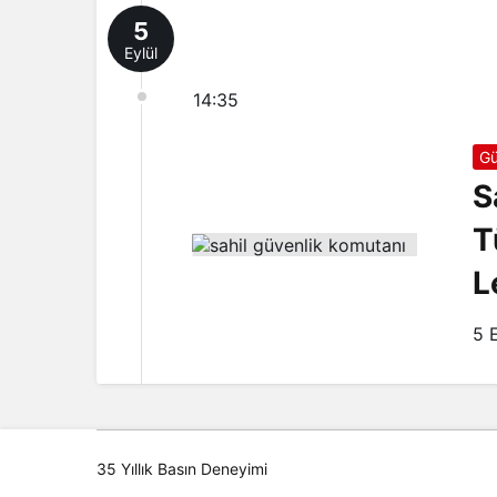
5
Eylül
14:35
Gü
S
T
L
5 
35 Yıllık Basın Deneyimi