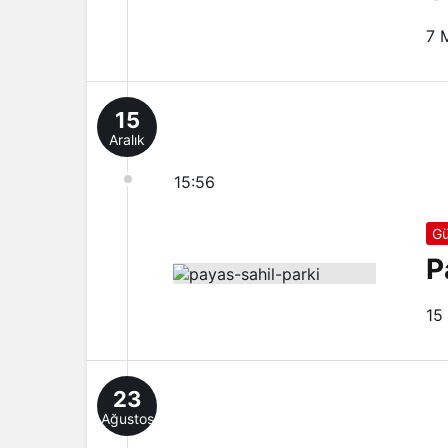
7 
15
Aralık
15:56
Gü
P
15
23
Ağustos