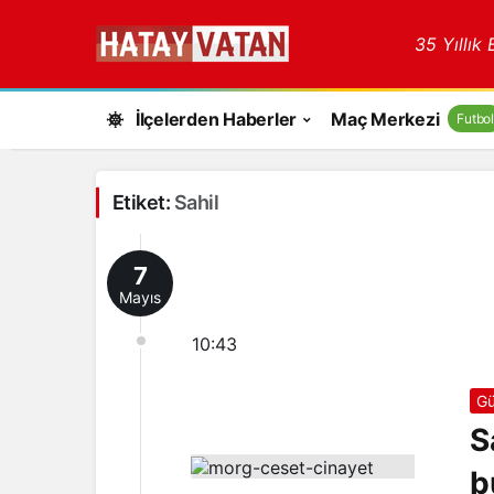
35 Yıllık
İlçelerden Haberler
Maç Merkezi
Futbol
Etiket:
Sahil
7
Mayıs
10:43
Gü
S
b