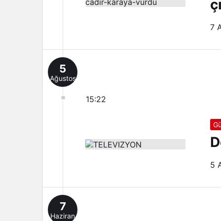
ç
7 
5
Ağustos
15:22
Gü
D
5 
7
Haziran