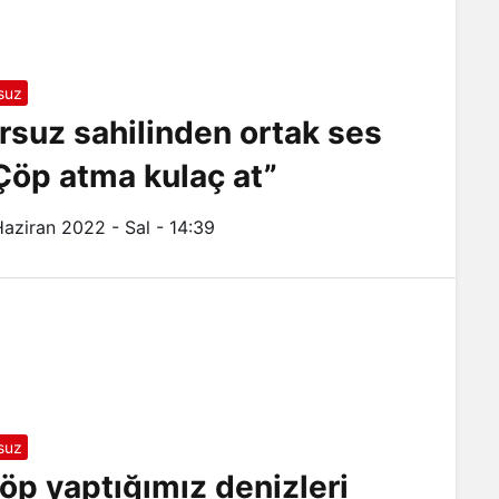
suz
rsuz sahilinden ortak ses
Çöp atma kulaç at”
Haziran 2022 - Sal - 14:39
suz
öp yaptığımız denizleri