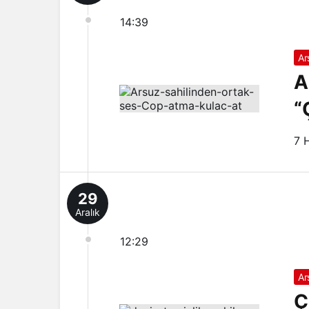
14:39
Ar
A
“
7 
29
Aralık
12:29
Ar
Ç