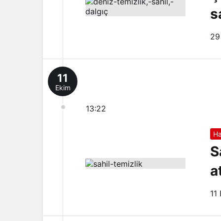
s
29
11
Ekim
13:22
Ha
S
a
11