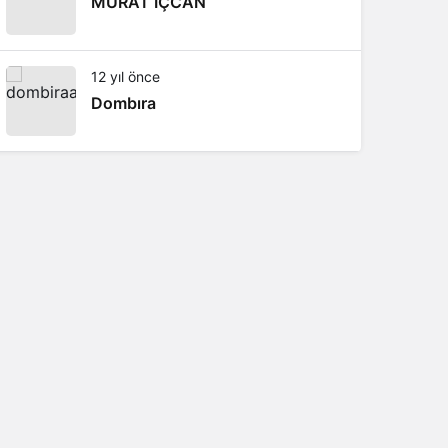
MURAT İÇCAN
12 yıl önce
Dombıra