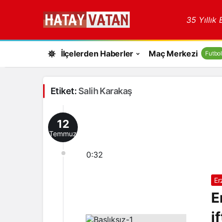
35 Yıllık
İlçelerden Haberler
Maç Merkezi
Futbol
Etiket:
Salih Karakaş
12
Temmuz
0:32
Er
E
i