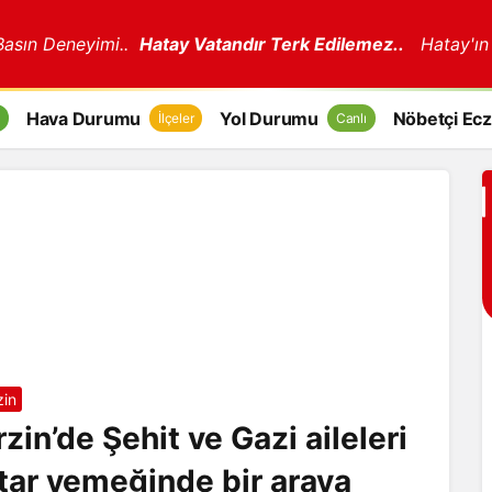
 Basın Deneyimi..
Hatay Vatandır Terk Edilemez..
Hatay'ın
Hava Durumu
Yol Durumu
Nöbetçi Ecz
İlçeler
Canlı
zin
rzin’de Şehit ve Gazi aileleri
ftar yemeğinde bir araya