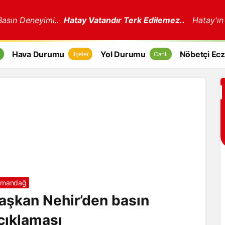
 Basın Deneyimi..
Hatay Vatandır Terk Edilemez..
Hatay'ın
Hava Durumu
Yol Durumu
Nöbetçi Ecz
İlçeler
Canlı
amandağ
aşkan Nehir’den basın
çıklaması