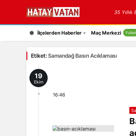
35 Yıllık
İlçelerden Haberler
Maç Merkezi
Futbol
Etiket:
Samandağ Basın Acıklaması
19
Ekim
16:46
S
B
a