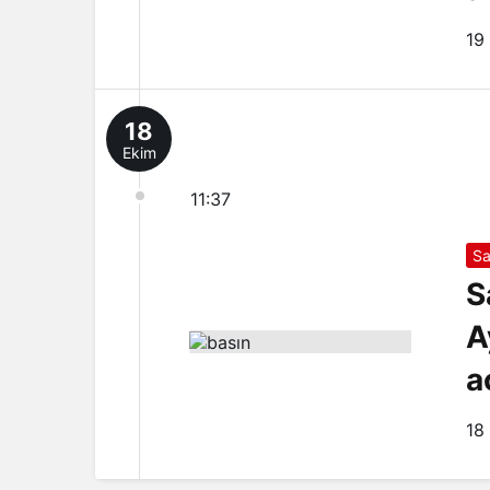
19
18
Ekim
11:37
S
S
A
a
18