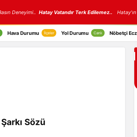
 Basın Deneyimi..
Hatay Vatandır Terk Edilemez..
Hatay'ın
Hava Durumu
Yol Durumu
Nöbetçi Ecz
İlçeler
Canlı
i Şarkı Sözü