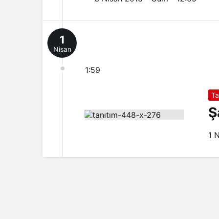
1
Nisan
1:59
Ta
Ş
1 