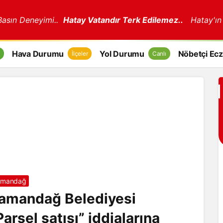
 Basın Deneyimi..
Hatay Vatandır Terk Edilemez..
Hatay'ın
Hava Durumu
Yol Durumu
Nöbetçi Ecz
İlçeler
Canlı
amandağ
amandağ Belediyesi
Parsel satışı” iddialarına