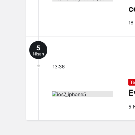
c
18
5
Nisan
13:36
Te
E
5 