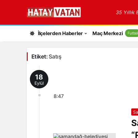
35 Yıllık
İlçelerden Haberler
Maç Merkezi
Futbol
Etiket:
Satış
18
Eylül
8:47
S
S
“