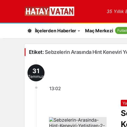
35 Yıllık
İlçelerden Haberler
Maç Merkezi
Futbol
Etiket:
Sebzelerin Arasında Hint Keneviri Ye
31
Temmuz
13:02
Ya
S
K