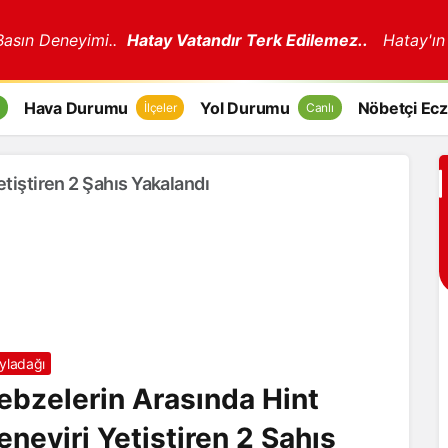
 Basın Deneyimi..
Hatay Vatandır Terk Edilemez..
Hatay'ın
Hava Durumu
Yol Durumu
Nöbetçi Ecz
İlçeler
Canlı
tiştiren 2 Şahıs Yakalandı
yladağı
ebzelerin Arasında Hint
eneviri Yetiştiren 2 Şahıs