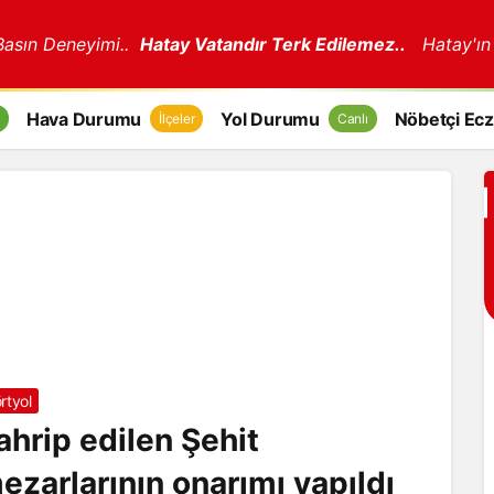
 Basın Deneyimi..
Hatay Vatandır Terk Edilemez..
Hatay'ın
Hava Durumu
Yol Durumu
Nöbetçi Ecz
İlçeler
Canlı
rtyol
ahrip edilen Şehit
ezarlarının onarımı yapıldı