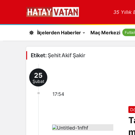
35 Yıllık
İlçelerden Haberler
Maç Merkezi
Futbol
Etiket:
Şehit Akif Şakir
25
Şubat
17:54
Dö
T
m