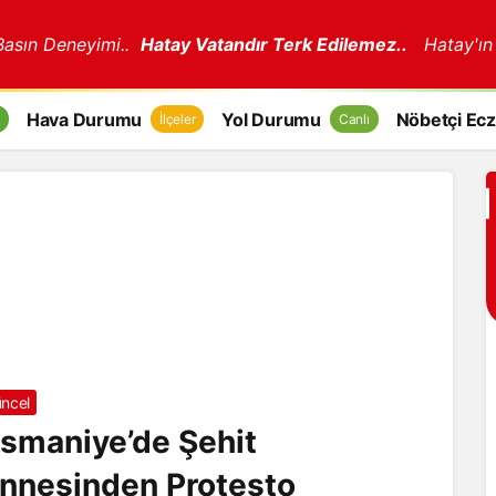
 Basın Deneyimi..
Hatay Vatandır Terk Edilemez..
Hatay'ın
Hava Durumu
Yol Durumu
Nöbetçi Ecz
İlçeler
Canlı
ncel
smaniye’de Şehit
nnesinden Protesto