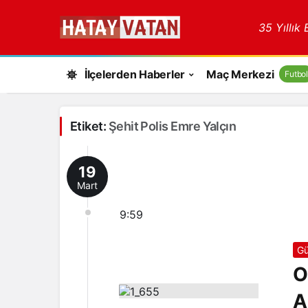
35 Yıllık
İlçelerden Haberler
Maç Merkezi
Futbol
Etiket:
Şehit Polis Emre Yalçın
19
Mart
9:59
Gü
O
A