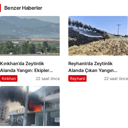
Benzer Haberler
Kırıkhan’da Zeytinlik
Reyhanlı’da Zeytinlik
Alanda Yangın: Ekipler
Alanda Çıkan Yangın
Alevlere Müdahale Ediyor
Kontrol Altına Alındı
Kırıkhan
22 saat önce
Reyhanlı
22 saat önce