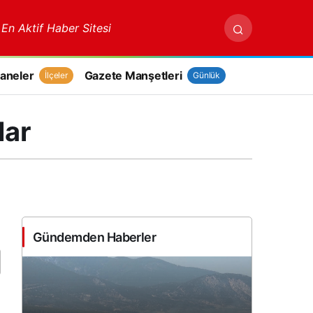
 En Aktif Haber Sitesi
aneler
Gazete Manşetleri
İlçeler
Günlük
lar
Gündemden Haberler