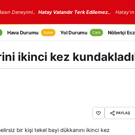
 Basın Deneyimi..
Hatay Vatandır Terk Edilemez..
Hatay'ın
Hava Durumu
Yol Durumu
Nöbetçi Ecz
İlçeler
Canlı
ini ikinci kez kundakladı
PAYLAŞ
lirsiz bir kişi tekel bayi dükkanını ikinci kez