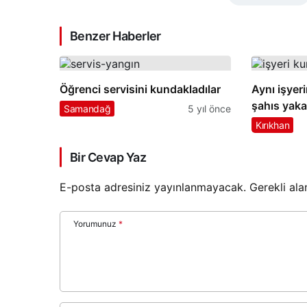
Benzer Haberler
Öğrenci servisini kundakladılar
Aynı işyer
şahıs yaka
Samandağ
5 yıl önce
Kırıkhan
Bir Cevap Yaz
E-posta adresiniz yayınlanmayacak.
Gerekli ala
Yorumunuz
*