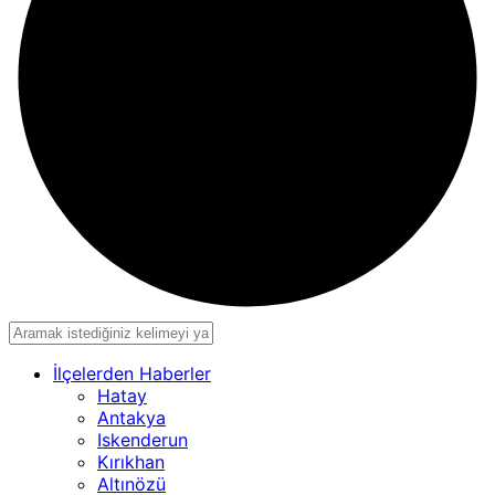
İlçelerden Haberler
Hatay
Antakya
Iskenderun
Kırıkhan
Altınözü