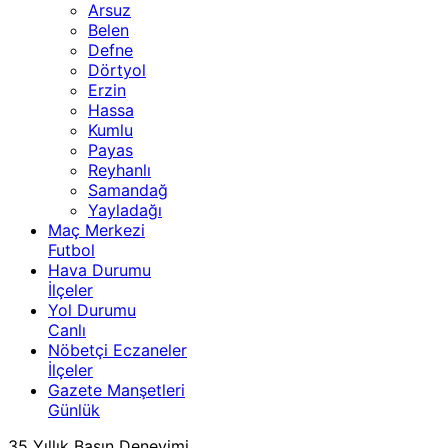
Arsuz
Belen
Defne
Dörtyol
Erzin
Hassa
Kumlu
Payas
Reyhanlı
Samandağ
Yayladağı
Maç Merkezi
Futbol
Hava Durumu
İlçeler
Yol Durumu
Canlı
Nöbetçi Eczaneler
İlçeler
Gazete Manşetleri
Günlük
35 Yıllık Basın Deneyimi