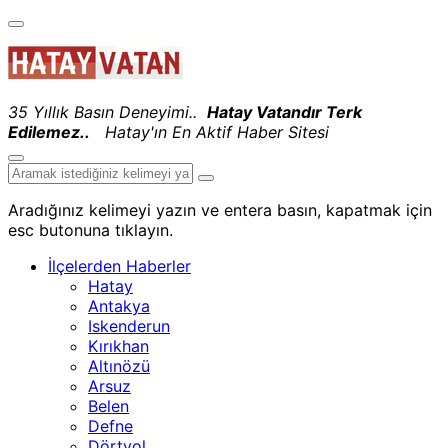
35 Yıllık Basın Deneyimi..
Hatay Vatandır Terk
Edilemez..
Hatay'ın En Aktif Haber Sitesi
Aradığınız kelimeyi yazın ve entera basın, kapatmak için
esc butonuna tıklayın.
İlçelerden Haberler
Hatay
Antakya
Iskenderun
Kırıkhan
Altınözü
Arsuz
Belen
Defne
Dörtyol