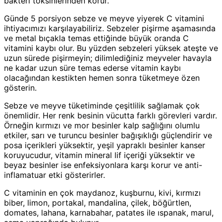
bakteri toksinlerinden korur.
Günde 5 porsiyon sebze ve meyve yiyerek C vitamini
ihtiyacımızı karşılayabiliriz. Sebzeler pişirme aşamasında
ve metal bıçakla temas ettiğinde büyük oranda C
vitamini kaybı olur. Bu yüzden sebzeleri yüksek ateşte ve
uzun sürede pişirmeyin; dilimlediğiniz meyveler havayla
ne kadar uzun süre temas ederse vitamin kaybı
olacağından kestikten hemen sonra tüketmeye özen
gösterin.
Sebze ve meyve tüketiminde çeşitlilik sağlamak çok
önemlidir. Her renk besinin vücutta farklı görevleri vardır.
Örneğin kırmızı ve mor besinler kalp sağlığını olumlu
etkiler, sarı ve turuncu besinler bağışıklığı güçlendirir ve
posa içerikleri yüksektir, yeşil yapraklı besinler kanser
koruyucudur, vitamin mineral lif içeriği yüksektir ve
beyaz besinler ise enfeksiyonlara karşı korur ve anti-
inflamatuar etki gösterirler.
C vitaminin en çok maydanoz, kuşburnu, kivi, kırmızı
biber, limon, portakal, mandalina, çilek, böğürtlen,
domates, lahana, karnabahar, patates ile ıspanak, marul,