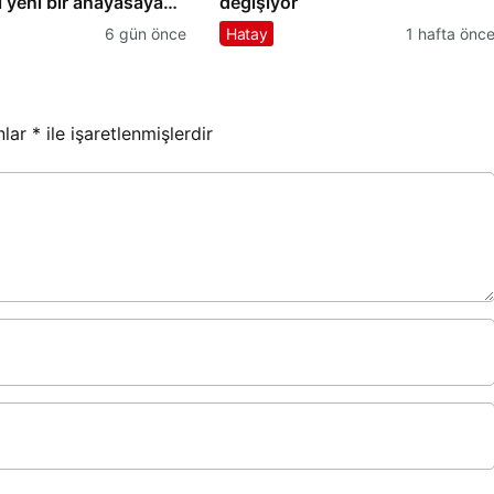
bi yeni bir anayasaya
değişiyor
 vardır.”
6 gün önce
Hatay
1 hafta önc
nlar
*
ile işaretlenmişlerdir