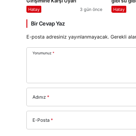
Girişimine Karşı Uyarı
gibi su gi
ihtiyacımız
Hatay
3 gün önce
Hatay
Bir Cevap Yaz
E-posta adresiniz yayınlanmayacak.
Gerekli ala
Yorumunuz
*
Adınız
*
E-Posta
*