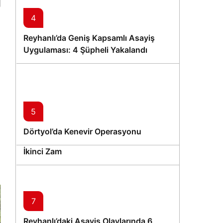
4
Reyhanlı’da Geniş Kapsamlı Asayiş
Uygulaması: 4 Şüpheli Yakalandı
5
6
Dörtyol’da Kenevir Operasyonu
Philip Morris Sigara Grubuna 2 Ayda
İkinci Zam
7
Reyhanlı’daki Asayiş Olaylarında 6