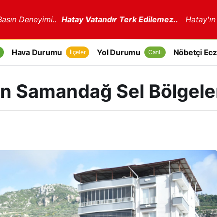
 Basın Deneyimi..
Hatay Vatandır Terk Edilemez..
Hatay'ın
Hava Durumu
Yol Durumu
Nöbetçi Ecz
İlçeler
Canlı
n Samandağ Sel Bölgele