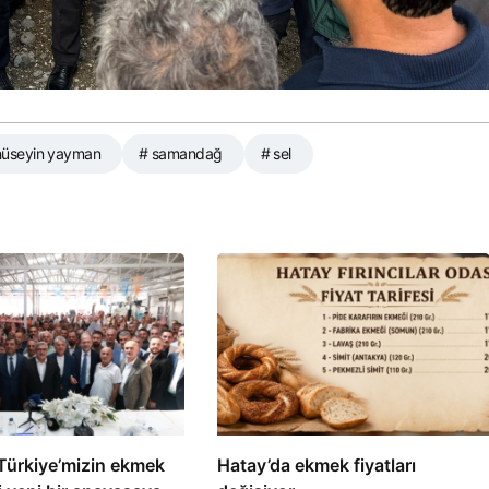
hüseyin yayman
# samandağ
# sel
Türkiye’mizin ekmek
Hatay’da ekmek fiyatları