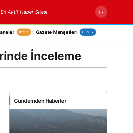
 En Aktif Haber Sitesi
aneler
Gazete Manşetleri
İlçeler
Günlük
rinde İnceleme
Gündemden Haberler