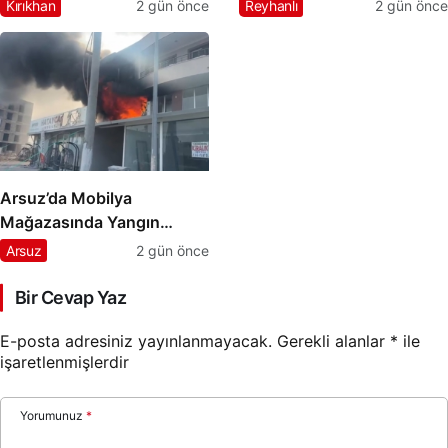
Alevlere Müdahale Ediyor
Kontrol Altına Alındı
Kırıkhan
2 gün önce
Reyhanlı
2 gün önce
Arsuz’da Mobilya
Mağazasında Yangın
Paniği
Arsuz
2 gün önce
Bir Cevap Yaz
E-posta adresiniz yayınlanmayacak.
Gerekli alanlar
*
ile
işaretlenmişlerdir
Yorumunuz
*