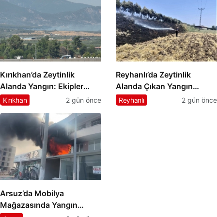
Kırıkhan’da Zeytinlik
Reyhanlı’da Zeytinlik
Alanda Yangın: Ekipler
Alanda Çıkan Yangın
Alevlere Müdahale Ediyor
Kontrol Altına Alındı
Kırıkhan
2 gün önce
Reyhanlı
2 gün önce
Arsuz’da Mobilya
Mağazasında Yangın
Paniği